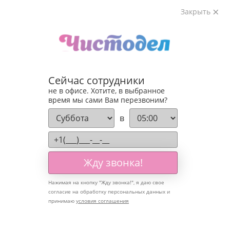
Закрыть
Сейчас сотрудники
не в офисе. Хотите, в выбранное
время мы сами Вам перезвоним?
в
Жду звонка!
Мытье тротуарной
Нажимая на кнопку "
Жду звонка!
", я даю свое
плитки
в Ростове-
согласие на обработку персональных данных и
принимаю
условия соглашения
на-Дону