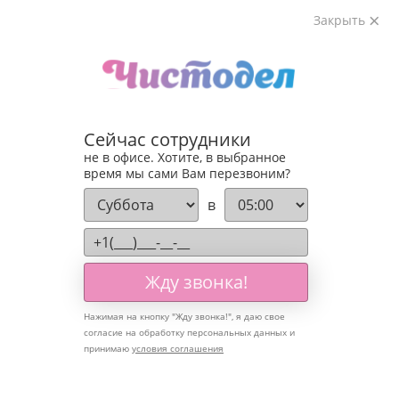
Закрыть
Сейчас сотрудники
не в офисе. Хотите, в выбранное
время мы сами Вам перезвоним?
Мойка фасадов
в
зданий
Жду звонка!
Нажимая на кнопку "
Жду звонка!
", я даю свое
Гарантируем качественный и долгосрочный
согласие на обработку персональных данных и
результат.
принимаю
условия соглашения
Чтобы здание выглядело привлекательно,
необходимо регулярно очищать его фасады.