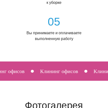
к уборке
05
Вы принимаете и оплачиваете
выполненную работу
г офисов
Клининг офисов
Клинин
Фотогалерея